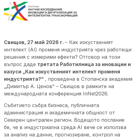
Свищов, 27 май 2026 г.
– Как изкуственият
интелект (AI) променя индустрията чрез работещи
решения с измерими ефекти? Отговор на този
въпрос даде
третата Работилница за иновации и
казуси „Как изкуственият интелект променя
индустрията?“
, проведена в Стопанска академия
„Димитър А. Ценов“ – Свищов в рамките на
международната конференция InNet2026.
Събитието събра бизнеса, публичната
администрация и академичната общност от
Северен централен регион. Водещото послание
бе, че в индустриална среда AI вече се използва
за анализ на данни, прогнозиране, контрол на