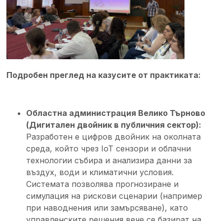
Подробен преглед на казусите от практиката:
Областна администрация Велико Търново
(Дигитален двойник в публичния сектор):
Разработен е цифров двойник на околната
среда, който чрез IoT сензори и облачни
технологии събира и анализира данни за
въздух, води и климатични условия.
Системата позволява прогнозиране и
симулация на рискови сценарии (например
при наводнения или замърсяване), като
управленските решения вече се базират на