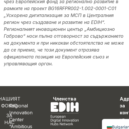
чрез Европейския фонд за регионално развитие в
рамките на проект BG16RFPR002-1.002-0001-C01
„Ускорена дигитализация за МСП в Централния
регион чрез създаване и развитие на EDIH“.
Регионалният иновационен център „Амбициозно
Габрово“ носи пълна отговорност за съдържанието
на документа и при никакви обстоятелства не може
да се приема, че този документ отразява
официалната позиция на Европейския съюз и
управляващия орган.
НАШИЯТ
Членства
Ад
ФОКУС
Regional
за
Innovation
кон
ЗА
English
Center
ул.
НАС
“Ambitious
"Ра
Bulgaria