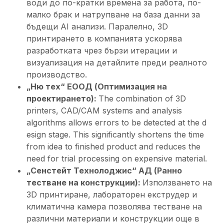
води до по-кратки времена за работа, по-
малко брак и натрупване на база данни за
бъдещи AI анализи. Паралелно, 3D
принтирането в компанията ускорява
разработката чрез бързи итерации и
визуализация на детайлите преди реалното
производство.
„Ню тех“ ЕООД (Оптимизация на
проектирането):
The combination of 3D
printers, CAD/CAM systems and analysis
algorithms allows errors to be detected at the d
esign stage. This significantly shortens the time
from idea to finished product and reduces the
need for trial processing on expensive material.
„Сенстейт Технолоджис“ АД (Ранно
тестване на конструкции):
Използването на
3D принтиране, лабораторен екструдер и
климатична камера позволява тестване на
различни материали и конструкции още в