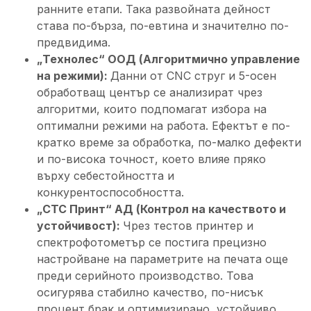
ранните етапи. Така развойната дейност
става по-бърза, по-евтина и значително по-
предвидима.
„Технолес“ ООД (Алгоритмично управление
на режими):
Данни от CNC струг и 5-осен
обработващ център се анализират чрез
алгоритми, които подпомагат избора на
оптимални режими на работа. Ефектът е по-
кратко време за обработка, по-малко дефекти
и по-висока точност, което влияе пряко
върху себестойността и
конкурентоспособността.
„СТС Принт“ АД (Контрол на качеството и
устойчивост):
Чрез тестов принтер и
спектрофотометър се постига прецизно
настройване на параметрите на печата още
преди серийното производство. Това
осигурява стабилно качество, по-нисък
процент брак и оптимизирано, устойчиво