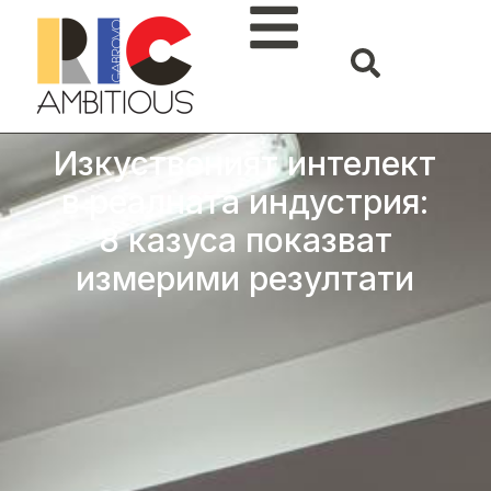
Изкуственият интелект
в реалната индустрия:
8 казуса показват
измерими резултати