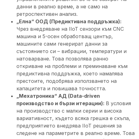
данни в реално време, а не само на
ретроспективен анализ.
„Елна“ ООД (Предиктивна поддръжка):
Чрез внедряване на IIoT сензори към CNC
машина и 5-осен обработващ център,
машините сами генерират данни за
състоянието си – вибрации, температури и
натоварване. Това позволява ранно
откриване на проблеми и преминаване към
предиктивна поддръжка, което намалява
престоите, подобрява използването на
капацитета и повишава точността.
„Мехатроника“ АД (Data-driven
производство и бързи итерации):
В условия
на производство с малки серии и висока
вариативност, където всяка грешка е скъпа,
предприятието внедрява IIoT решения за
следене на параметрите в реално време. Това