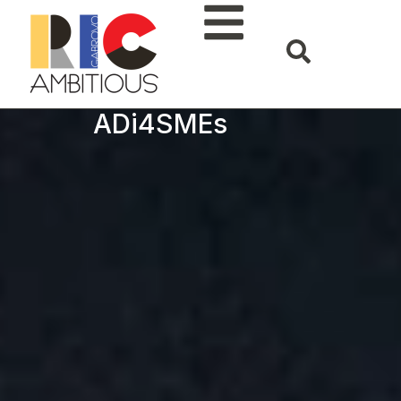
ADi4SMEs