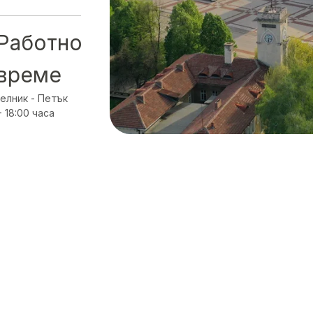
Работно
време
елник - Петък
- 18:00 часа