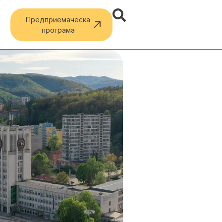
Предприемаческа
програма