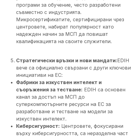
програми за обучение, често разработени
съвместно с индустрията.
Микросертификатите, сертифицирани чрез
центровете, набират популярност като
надежден начин за МСП да повишат
квалификацията на своите служители.
Стратегически връзки и нови мандати:
EDIH
вече са официално свързани с други ключови
инициативи на ЕС:
Фабрики за изкуствен интелект и
съоръжения за тестване:
EDIH са основен
канал за достъп на МСП до
суперкомпютърните ресурси на ЕС за
разработване и тестване на модели за
изкуствен интелект.
Киберсигурност:
Центровете, фокусирани
върху киберсигурността, са неразделна част