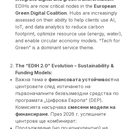
EDIHs are now critical nodes in the
European
Green Digital Coalition
. Hubs are increasingly
assessed on their ability to help clients use AI,
IoT, and data analytics to reduce carbon
footprint, optimize resource use (energy, water),
and enable circular economy models. “Tech for
Green” is a dominant service theme.
The “EDIH 2.0” Evolution – Sustainability &
Funding Models:
Важна тема е
финансовата устойчивост
на
центровете след изтичането на
първоначалните безвъзмездни средства по
програмата „Цифрова Европа“ (DEP).
Комисията насърчава
смесени модели на
финансиране
. През 2026 г. успешните
центрове ще комбинират:
Продължаване (но по-конкурентно) на