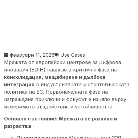
февруари 11, 2026
Use Cases
Мрежата от европейски центрове за цифрова
иновация (EDIH) навлезе в критична фаза на
консолидация, мащабиране и дълбока
интеграция
в индустриалната и стратегическата
политика на ЕС. Първоначалната фаза на
изграждане приключи и фокусът е изцяло върху
измеримото въздействие и устойчивостта.
Основно състояние: Мрежата се развива и
разраства
Пълно разгръщане:
Мрежата от
над 220