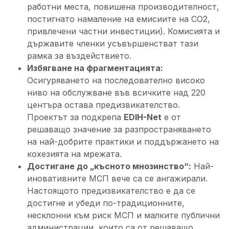
работни места, повишена производителност,
постигнато намаление на емисиите на CO2,
привлечени частни инвестиции). Комисията и
държавите членки усъвършенстват тази
рамка за въздействието.
Избягване на фрагментацията:
Осигуряването на последователно високо
ниво на обслужване във всичките над 220
центъра остава предизвикателство.
Проектът за подкрепа
EDIH-Net
е от
решаващо значение за разпространяването
на най-добрите практики и поддържането на
кохезията на мрежата.
Достигане до „късното мнозинство“:
Най-
иновативните МСП вече са се ангажирали.
Настоящото предизвикателство е да се
достигне и убеди по-традиционните,
несклонни към риск МСП и малките публични
администрации, които са от решаващо