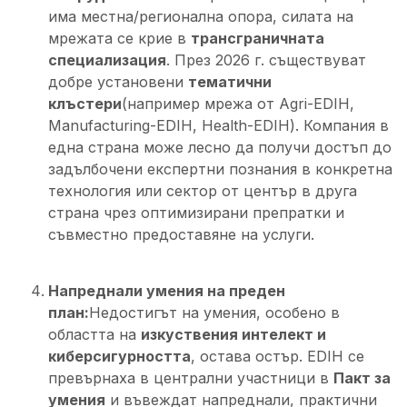
има местна/регионална опора, силата на
мрежата се крие в
трансграничната
специализация
. През 2026 г. съществуват
добре установени
тематични
клъстери
(например мрежа от Agri-EDIH,
Manufacturing-EDIH, Health-EDIH). Компания в
една страна може лесно да получи достъп до
задълбочени експертни познания в конкретна
технология или сектор от център в друга
страна чрез оптимизирани препратки и
съвместно предоставяне на услуги.
Напреднали умения на преден
план:
Недостигът на умения, особено в
областта на
изкуствения интелект и
киберсигурността
, остава остър. EDIH се
превърнаха в централни участници в
Пакт за
умения
и въвеждат напреднали, практични