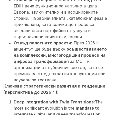
EDIH
вече функционира напълно в цяла
Европа, включително и в асоциираните
страни. Първоначалната „каталожна“ фаза е
приключена, като всички центрове са
създали свои портфейли от услуги и
първоначални клиентски канали.
Отвъд пилотните проекти:
През 2026 г.
акцентът ще бъде върху
осъществяването
на комплексни, многогодишни процеси на
цифрова трансформация
за МСП и
организации от публичния сектор, като се
преминава от еднократни консултации или
ваучери за тестване.
Ключови стратегически развития и тенденции
(перспектива до 2026 г.):
Deep Integration with Twin Transitions:
The
most significant evolution is the
mandate to
integrate digital and green transformation
.