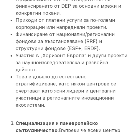
финансирането от DEP за основни мрежи и
конкретни покани.
Приходи от платени услуги за по-големи
корпорации или напреднали проекти.
Финансиране от национални/регионални
фондове за възстановяване (RRF) и
структурни фондове (ESF+, ERDF).
Участие в „Хоризонт Европа“ и други проекти
за научноизследователска и развойна
дейност.
Това е довело до естествено
стратифициране, като някои центрове се
очертават като ясни лидери и централни
участници в регионалните иновационни
екосистеми.
Специализация и паневропейско
сътрудничество:
Въпреки че всеки център