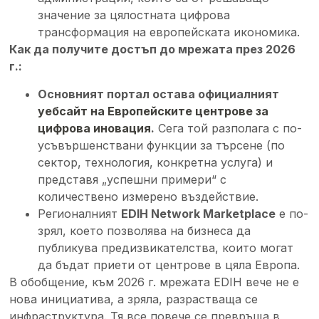
значение за цялостната цифрова
трансформация на европейската икономика.
Как да получите достъп до мрежата през 2026
г.:
Основният портал остава официалният
уебсайт на Европейските центрове за
цифрова иновация
.
Сега той разполага с по-
усъвършенствани функции за търсене (по
сектор, технология, конкретна услуга) и
представя „успешни примери“ с
количествено измерено въздействие.
Регионалният
EDIH Network Marketplace
е по-
зрял, което позволява на бизнеса да
публикува предизвикателства, които могат
да бъдат приети от центрове в цяла Европа.
В обобщение, към 2026 г. мрежата EDIH вече не е
нова инициатива, а зряла, разрастваща се
инфраструктура. Тя все повече се превръща в