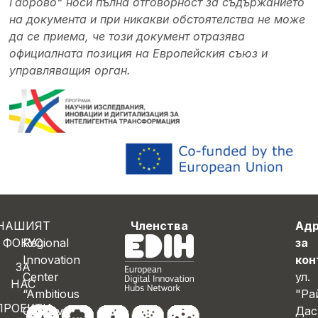
Габрово“ носи пълна отговорност за съдържанието
на документа и при никакви обстоятелства не може
да се приема, че този документ отразява
официалната позиция на Европейския съюз и
управляващия орган.
НАШИЯТ
Членства
Ад
ФОКУС
Regional
за
Innovation
кон
ЗА
Center
ул.
НАС
“Ambitious
"Ра
ПРОЕКТИ
Gabrovo”
Дас