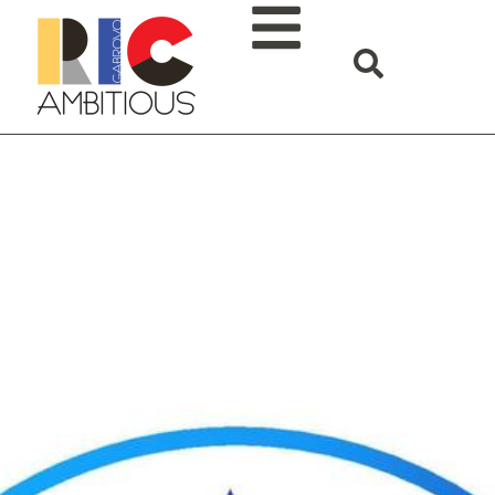
Свободна позиция:
Специалист по
разработка на софтуер
– изкуствен интелект