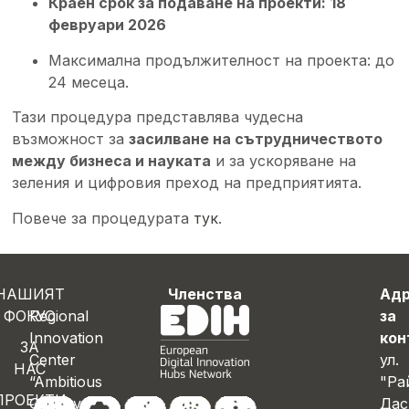
Краен срок за подаване на проекти:
18
февруари 2026
Максимална продължителност на проекта: до
24 месеца.
Тази процедура представлява чудесна
възможност за
засилване на сътрудничеството
между бизнеса и науката
и за ускоряване на
зеления и цифровия преход на предприятията.
Повече за процедурата
тук
.
НАШИЯТ
Членства
Ад
ФОКУС
Regional
за
Innovation
кон
ЗА
Center
ул.
НАС
“Ambitious
"Ра
ПРОЕКТИ
Gabrovo”
Дас