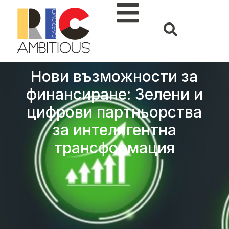
Нови възможности за
финансиране: Зелени и
цифрови партньорства
за интелигентна
трансформация