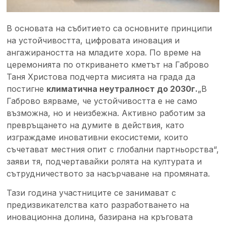
В основата на събитието са основните принципи
на устойчивостта, цифровата иновация и
ангажираността на младите хора. По време на
церемонията по откриването кметът на Габрово
Таня Христова подчерта мисията на града да
постигне
климатична неутралност до 2030г.
„В
Габрово вярваме, че устойчивостта е не само
възможна, но и неизбежна. Активно работим за
превръщането на думите в действия, като
изграждаме иновативни екосистеми, които
съчетават местния опит с глобални партньорства“,
заяви тя, подчертавайки ролята на културата и
сътрудничеството за насърчаване на промяната.
Тази година участниците се занимават с
предизвикателства като разработването на
иновационна долина, базирана на кръговата