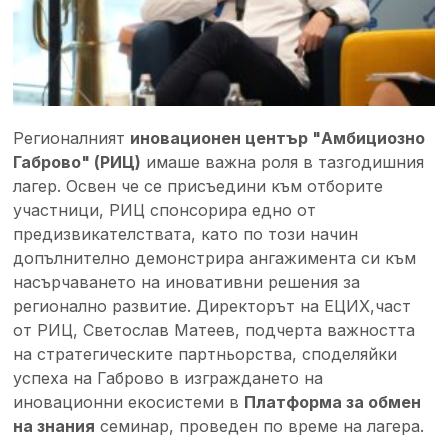
Регионалният
иновационен център "Амбициозно
Габрово" (РИЦ)
имаше важна роля в тазгодишния
лагер. Освен че се присъедини към отборите
участници, РИЦ спонсорира едно от
предизвикателствата, като по този начин
допълнително демонстрира ангажимента си към
насърчаването на иновативни решения за
регионално развитие. Директорът на ЕЦИХ,част
от РИЦ, Светослав Матеев, подчерта важността
на стратегическите партньорства, споделяйки
успеха на Габрово в изграждането на
иновационни екосистеми в
Платформа за обмен
на знания
семинар, проведен по време на лагера.