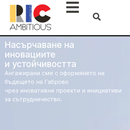
Насърчаване на
иновациите
и устойчивостта
Ангажирани сме с оформянето на
бъдещето на Габрово
чрез иновативни проекти и инициативи
за сътрудничество.