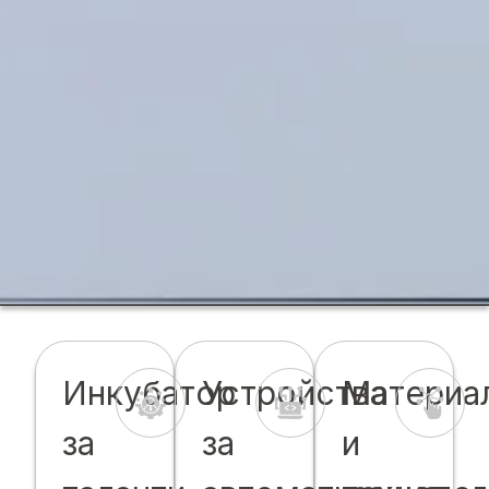
Инкубатор
Устройства
Материа
за
за
и