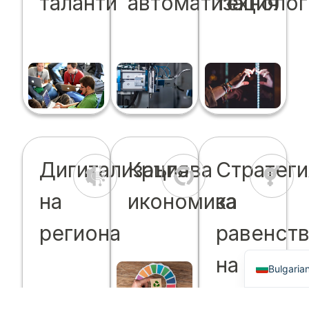
таланти
автоматизация
технолог
Дигитализация
Кръгова
Стратеги
на
икономика
за
региона
равенст
English
на
Bulgaria
половет