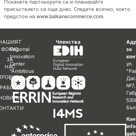
Поканете партньорите си и планирайте
присъствието си още днес. Следете всичко, което
предстои на
www.balkanecommerce.com
.
НАШИЯТ
Членства
Ад
ФОКУС
Regional
за
Innovation
кон
ЗА
Center
ул.
НАС
“Ambitious
"Ра
ПРОЕКТИ
Gabrovo”
Дас
№7,
РАБОТА
Габ
НОВИНИ
530
Бъл
ОНТАКТИ
Кон
inf
gab